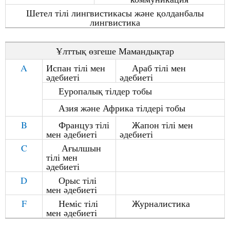
Шетел
тілі
лингвистика
сы
ж
ә
не
қ
олданбалы
лингвистика
Ұ
лтты
қ
ө
згеше
Маманды
қ
тар
A
Испан тілі мен
Араб тілі мен
ә
дебиеті
ә
дебиеті
Еуропалы
қ
тілдер
тобы
Азия ж
ә
не
Африка
тілдері
тобы
B
Француз тілі
Жапон тілі мен
мен
ә
дебиеті
ә
дебиеті
C
А
ғ
ылшын
тілі
мен
ә
дебиеті
D
Орыс тілі
мен
ә
дебиеті
F
Неміс тілі
Журналистика
мен
ә
дебиеті