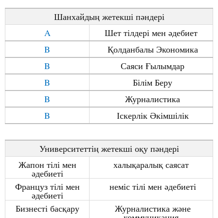
Шанхай
ды
ң
ж
етекші
п
ә
ндер
і
A
Шет тілдері мен
ә
дебиет
B
Қ
олданбалы
Экономика
B
Саяси
Ғ
ылымдар
B
Білім Беру
B
Журналистика
B
Іскерлік
Ә
кімшілік
Университетті
ң
ж
етекші о
қ
у
п
ә
ндері
Жапон тілі мен
халы
қ
аралы
қ
саясат
ә
дебиеті
Француз тілі мен
неміс тілі мен
ә
дебиеті
ә
дебиеті
Бизнесті бас
қ
ару
Журналистика ж
ә
не
коммуникация