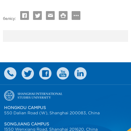
бөлісу:
HONGKOU CAMPUS
550 Dalian Road (W), Shanghai 200083, China
SONGJIANG CAMPUS
1550 Wenxiang Road, Shanghai 201620, China