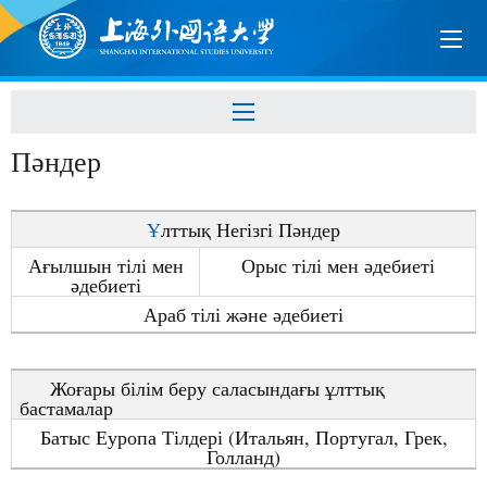
Пәндер
Ұ
лтты
қ
Негізгі П
ә
ндер
А
ғ
ылшын
тілі
мен
Орыс
тілі мен
ә
дебиеті
ә
дебиеті
Араб тілі ж
ә
не
ә
дебиеті
Жо
ғ
ары
бі
лім беру саласында
ғ
ы
ұ
лтты
қ
бастамалар
Батыс Еуропа Тілдері (Итальян, Португал, Грек,
Голланд)