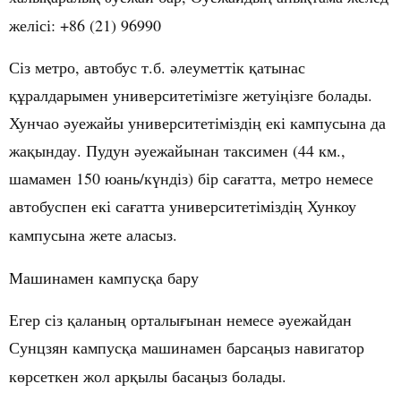
желісі
: +86 (21) 96990
Сіз метро, автобус т.б.
леуметтік
атынас
ә
қ
ралдарымен
университетімізге
жетуі
ізге
болады
.
құ
ң
Хунчао
уежайы
университетімізді
екі
кампусына
да
ә
ң
жа
ындау
.
Пудун
уежайынан
таксимен
(44 км.,
қ
ә
шамамен 150 юань/к
ндіз
) бір са
атта
,
метро
немесе
ү
ғ
автобус
пен екі са
атта
университетімізді
Хункоу
ғ
ң
кампусына жете аласыз.
Машинамен кампус
а
бару
қ
Егер сіз
аланы
орталы
ынан
немесе
уежайдан
қ
ң
ғ
ә
Сунцзян
кампус
а
машинамен
барса
ыз
навигатор
қ
ң
к
рсеткен
жол
ар
ылы
баса
ыз
болады
.
ө
қ
ң