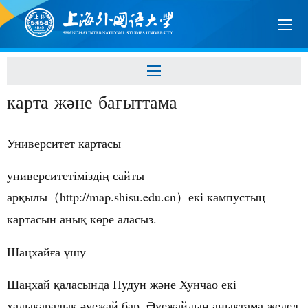
карта және бағыттама
Университет картасы
университетімізді
сайты
ң
ар
ылы
http://map.shisu.edu.cn
екі кампусты
қ
（
）
ң
картасын
аны
к
ре
аласыз
.
қ
ө
Ша
хай
а
шу
ң
ғ
ұ
Ша
хай
аласында
Пудун
ж
не
Хунчао
екі
ң
қ
ә
халы
аралы
уежай
бар
,
уежайды
аны
тама
желед
қ
қ
ә
Ә
ң
қ