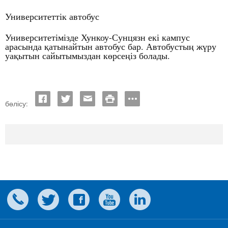
Университеттік автобус
Университетімізде Хункоу-Сунцязн екі кампус
арасында
атынайтын
автобус
бар
.
Автобусты
ж
ру
қ
ң
ү
уа
ытын
сайытымыздан
к
рсе
із
болады
.
қ
ө
ң
бөлісу: