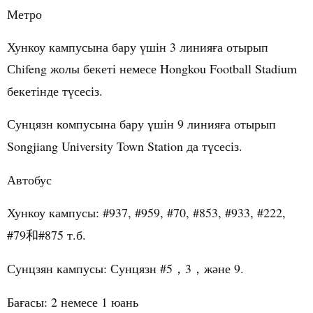
Метро
Хункоу кампусына бару
шін
3 линия
а
отырып
ү
ғ
С
hifeng
жолы
бекеті
немесе
Hongkou Football Stadium
бекетінде
т
сесіз
.
ү
Сунцязн компусына бару
шін
9
линия
а
отырып
ү
ғ
Songjiang University Town Station да т
сесіз
.
ү
Автобус
Хункоу кампусы: #937, #959, #70, #853, #933, #222,
#79
#875 т.б.
和
Сунцзян кампусы: Сунцязн #5
3
ж
не
9.
，
，
ә
Ба
асы
: 2
немесе
1
юань
ғ