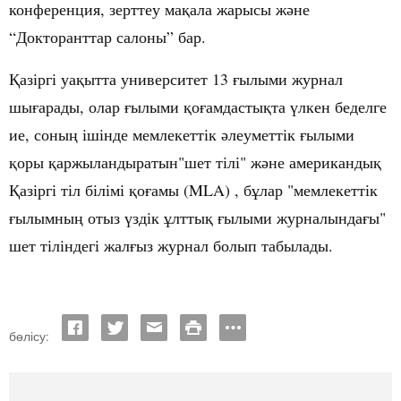
конференция
, зерттеу ма
қ
ала
жарысы
ж
ә
не
“Докторанттар салоны” бар.
Қазіргі
уа
қ
ытта
университет
13
ғ
ылыми
журнал
шы
ғ
арады
,
олар
ғ
ылыми
қ
о
ғ
амдасты
қ
та
ү
лкен
беделге
ие
,
соны
ң
ішінде
мемлекеттік
ә
леуметтік
ғ
ылыми
қ
оры
қ
аржыландыратын
"
шет
тілі
"
ж
ә
не
американды
қ
Қ
азіргі
тіл
білімі
қ
о
ғ
амы
(MLA) ,
б
ұ
лар
"
мемлеке
ттік
ғ
ылымны
ң
отыз
ү
здік
ұ
лтты
қ
ғ
ылыми
журналында
ғ
ы
"
шет
тіліндегі
жал
ғ
ыз
журнал
болып
табылады.
бөлісу: