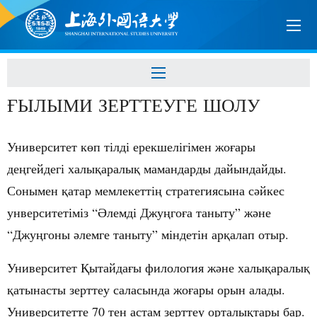
ҒЫЛЫМИ ЗЕРТТЕУГЕ ШОЛУ
Университет кө
п
тілді
ерекшелігімен
жо
ғ
ары
де
ң
гейдегі
халы
қ
аралы
қ
мамандарды
дайындайды
.
Сонымен
қ
атар
мемлекетті
ң
стратегиясына
с
ә
йкес
унверситетіміз
“
Ә
лемді
Джу
ң
го
ғ
а
таныту”
ж
ә
не
“Джу
ң
гоны
ә
лемге
таныту”
міндетін
ар
қ
алап
отыр.
Университет Қ
ытайда
ғ
ы
филология
ж
ә
не
халы
қ
аралы
қ
қ
атынасты
зерттеу
саласында
жо
ғ
ары
орын
алады
.
Университетте
70 тен астам зерттеу орталы
қ
тары
бар
.