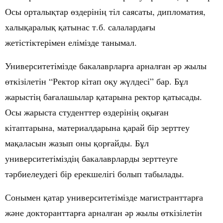
Осы
орталы
қ
тар
ө
здеріні
ң
тіл
саясаты
,
дипломатия
,
халы
қ
аралы
қ
қ
атынас
т
.
б
.
салаларда
ғ
ы
жетістіктерімен
елімізде танымал.
Университетімізде бакалаврларғ
а
арнал
ғ
ан
ә
р
жылы
ө
ткізілетін
“Ректор кітап о
қ
у
ж
ү
лдесі
” бар. Б
ұ
л
жарысті
ң
ба
ғ
алашылар
қ
атарына
ректор
қ
атысады
.
Осы
жарыста
студенттер
ө
здеріні
ң
о
қ
ы
ғ
ан
кітаптарына
,
материалдарына
қ
арай
бір
зерттеу
ма
қ
аласын
жазып
оны
қ
ор
ғ
айды
.
Б
ұ
л
университетімізді
ң
бакалаврларды
зерттеуге
т
ә
рбиелеудегі
бір
ерекшелігі
болып
табылады.
Сонымен қ
атар
университетімізде
магистранттар
ғ
а
ж
ә
не
докторанттар
ғ
а
арнал
ғ
ан
ә
р
жылы
ө
ткізілетін