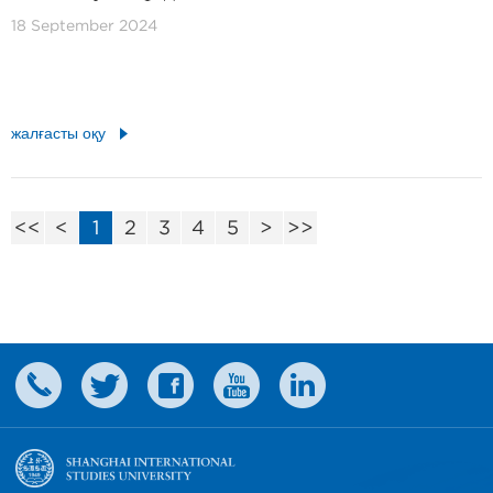
18 September 2024
жалғасты оқу
<<
<
1
2
3
4
5
>
>>