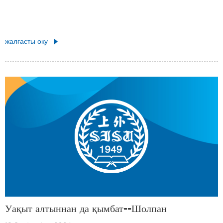
жалғасты оқу
Уақыт алтыннан да қымбат--Шолпан