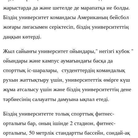
жарыстарда
да
ж
не
шетелде
де
марапат
а
ие
болды
.
ә
қ
Бізді
университет
командасы
Американы
бейсбол
ң
ң
жо
ары
лигасымен
серіктесіп
,
бізді
университетті
ғ
ң
ң
да
ын
к
терді
.
ңқ
ө
Жыл сайын
ы
университет ойындары," негізгі кубок "
ғ
ойындары ж
не
кампус
аума
ында
ы
бас
а
да
ә
ғ
ғ
қ
спортты
іс
-
шаралар
ы, студенттерді
командалы
қ
ң
қ
рухын
жатты
тыру
шін
, университеттік
мір
ге к
ш
қ
ү
ө
ү
ж
ма
атсалысу
шін
ж
не
бізді
университетті
дене
ұ
ү
ә
ң
ң
т
рбиесіні
салауатты
дамуына
ы
пал
етеді
.
ә
ң
қ
Бізді
университетте толы
спортты
фитнес
-
ң
қ
қ
орталы
ы
бар
,
оны
ішінде
2
стадион
,
фитнес
-
ғ
ң
орталы
ы
, 50 метрлік стандартты бассейн, сондай-а
ғ
қ