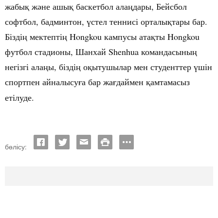
жабы
ж
не
ашы
баскетбол
ала
дары
,
Бейсбол
қ
ә
қ
ң
софтбол
,
бадминтон
,
стел
теннисі
орталы
тары
бар
.
ү
қ
Бізді
мектепті
Hongkou
кампусы
ата
ты
Hongkou
ң
ң
қ
футбол
стадионы
,
Шанхай
Shenhua
командасыны
ң
негізгі ала
ы
, бізді
о
ытушылар
мен студенттер
шін
ң
ң
қ
ү
спор
тпен айналысу
а
бар
жа
даймен
амтамасыз
ғ
ғ
қ
етілуде.
бөлісу: