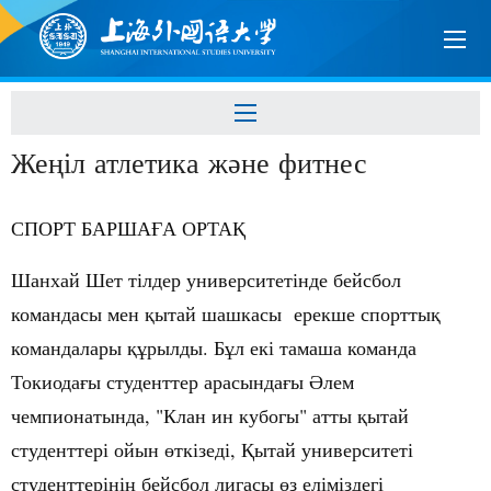
Жеңіл атлетика және фитнес
СПОРТ БАРША
А
ОРТА
Ғ
Қ
Шанхай Шет тілдер университетінде бейсбол
командасы мен
ытай
шашкасы ерекше спортты
қ
қ
команда
лары
рылды
. Б
л
екі
тамаша
команда
құ
ұ
Токиода
ы
студенттер
арасында
ы
лем
ғ
ғ
Ә
чемпионаты
нда, "Клан ин кубогы" атты
ытай
қ
студенттері
ойын
ткізеді
,
ытай
университеті
ө
Қ
студенттеріні
бейсбол
лигасы
з
еліміздегі
ң
ө