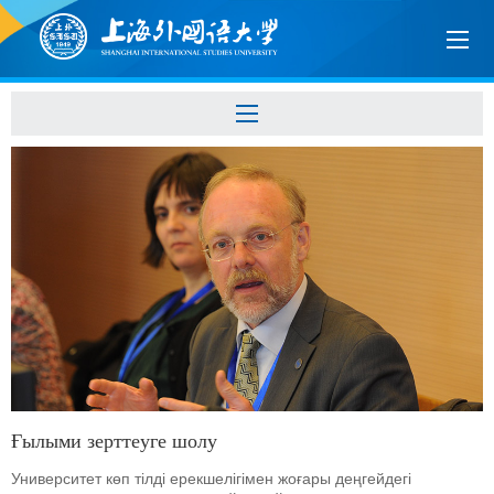
Ғылыми зерттеуге шолу
Университет көп тілді ерекшелігімен жоғары деңгейдегі