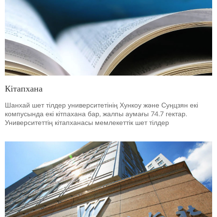
Кітапхана
Шанхай шет тілдер университетінің Хункоу және Суңцзян екі
компусында екі кітпахана бар, жалпы аумағы 74.7 гектар.
Университеттің кітапханасы мемлекеттік шет тілдер
университеттерінің кітапханалық қоғамдастығының
орталығының бірі.