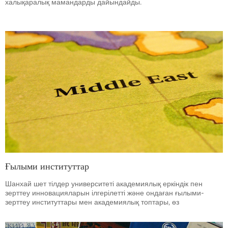
халықаралық мамандарды дайындайды.
Ғылыми институттар
Шанхай шет тілдер университеті академиялық еркіндік пен
зерттеу инновацияларын ілгерілетті және ондаған ғылыми-
зерттеу институттары мен академиялық топтары, өз
салаларында айтарлықтай табыстарға жетті.