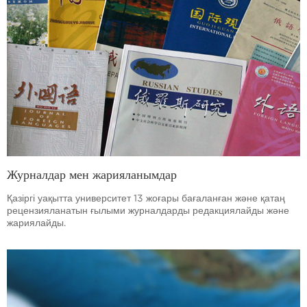
Журналдар мен жарияланымдар
Қазіргі уақытта университет 13 жоғары бағаланған және қатаң
рецензияланатын ғылыми журналдарды редакциялайды және
жариялайды.