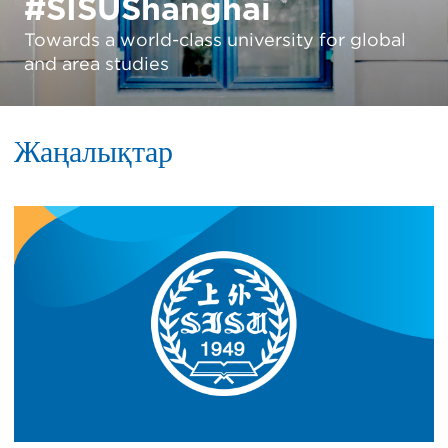
WORDS WORLDS
UNIVERSITAS
#SISUShanghai
China's first Museum of World Languages
SISU releases new promo video for Global
Towards a world-class university for global
shines at SISU
Strategy
and area studies
Жаңалықтар