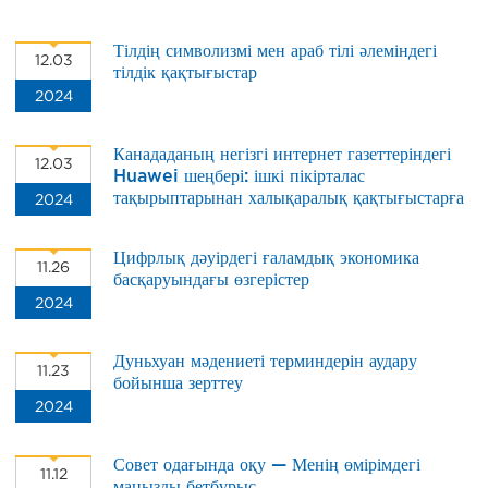
Тілдің символизмі мен араб тілі әлеміндегі
12.03
тілдік қақтығыстар
2024
Канададаның негізгі интернет газеттеріндегі
12.03
Huawei шеңбері: ішкі пікірталас
2024
тақырыптарынан халықаралық қақтығыстарға
дейін
Цифрлық дәуірдегі ғаламдық экономика
11.26
басқаруындағы өзгерістер
2024
Дуньхуан мәдениеті терминдерін аудару
11.23
бойынша зерттеу
2024
Совет одағында оқу — Менің өмірімдегі
11.12
маңызды бетбұрыс