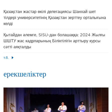
Қазақстан жастар өкілі делегациясы Шанхай шет
тілдері университетінің Қазақстан зерттеу орталығына
келді
Қытайдан әлемге, SISU-дан болашаққа: 2024 Жылғы
ШШТУ жас кадрларының Біліктілігін арттыру курсы
сәтті аяқталды
т.б.
ерекшеліктер