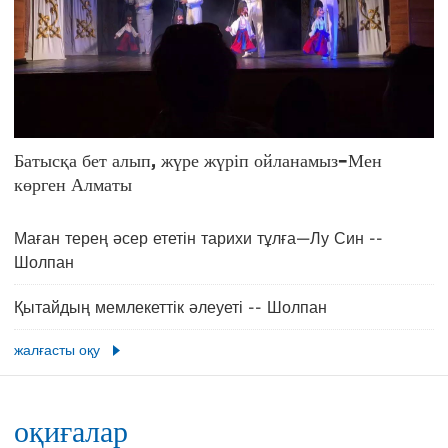
Батысқа бет алып, жүре жүріп ойланамыз–Мен
көрген Алматы
Маған терең әсер ететін тарихи тұлға—Лу Син --
Шолпан
Қытайдың мемлекеттік әлеуеті -- Шолпан
жалғасты оқу
оқиғалар