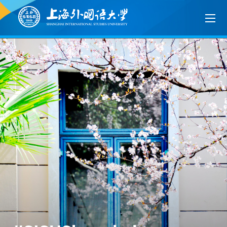
WELCOME TO SISU
SISU welcomes new students with flexible
measures as pandemic subsides
UNIVERSITY &