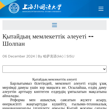
Қытайдың мемлекеттік әлеуеті --
Шолпан
06 December 2024 | By 哈萨克语(kk) | SISU
Қытайдың мемлекеттік әлеуеті
Барлығымыз білетіндей, мемлекет әлеуеті елдің ұзақ
мерзімді дамуы үшін зор маңызға ие. Осылайша, елдің даму
әлеуетін арттыру көптеген елдердің ұмтылатын мақсатына
айналады.
Реформа мен ашықтық саясатын жүзеге асыру,
өнеркәсіпті жаңғыртуды күшейту, ғылыми-техникалық
инновацияларды ілгерілету арқылы Қытай жоғары сапалы