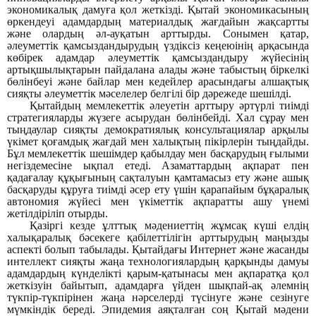
экономикалық дамуға қол жеткізді. Қытай экономикасының
өркендеуі адамдардың материалдық жағдайын жақсартты
және олардың әл-ауқатын арттырды. Сонымен қатар,
әлеуметтік қамсыздандырудың үздіксіз кеңеюінің арқасында
көбірек адамдар әлеуметтік қамсыздандыру жүйесінің
артықшылықтарын пайдалана алады және табыстың біркелкі
бөлінбеуі және байлар мен кедейлер арасындағы алшақтық
сияқты әлеуметтік мәселелер белгілі бір дәрежеде шешілді.
Қытайдың мемлекеттік әлеуетін арттыру әртүрлі тиімді
стратегияларды жүзеге асырудан бөлінбейді. Хал сұрау
мен
тыңдаулар
сияқты демократиялық консультациялар арқылы
үкімет қоғамдық жағдай мен халықтың пікірлерін тыңдайды.
Бұл мемлекеттік шешімдер қабылдау мен басқарудың ғылыми
негіздемесіне ықпал етеді. Азаматтардың ақпарат пен
қадағалау құқығының сақталуын қамтамасыз ету және ашық
басқаруды құруға тиімді әсер ету үшін қарапайым бұқаралық
автономия жүйесі мен үкіметтік ақпаратты ашу үнемі
жетілдіріліп отырды.
Қазіргі кезде ұлттық мәдениеттің жұмсақ күші елдің
халықаралық бәсекеге қабілеттілігін арттырудың маңызды
аспекті болып табылады. Қытайдағы Интернет және жасанды
интеллект сияқты жаңа технологиялардың қарқынды дамуы
адамдардың күнделікті қарым-қатынасы мен ақпаратқа қол
жеткізуін байытып, адамдарға үйден шықпай-ақ әлемнің
түкпір-түкпірінен жаңа нәрселерді түсінуге және сезінуге
мүмкіндік береді. Эпидемия аяқталған соң Қытай мәдени