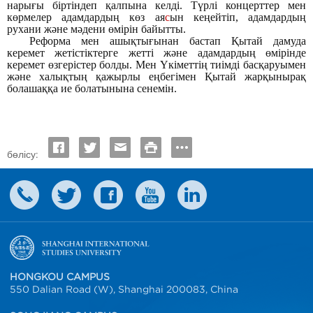
нарығы біртіндеп қалпына келді. Түрлі концерттер мен
көрмелер адамдардың көз ая
с
ын кеңейтіп, адамдардың
рухани және мәдени өмірін байытты.
Реформа мен ашықтығынан бастап Қытай дамуда
керемет жетістіктерге жетті және адамдардың өмірінде
керемет өзгерістер болды. Мен Үкіметтің тиімді басқаруымен
және халықтың қажырлы еңбегімен Қытай жарқынырақ
болашаққа ие болатынына сенемін.
бөлісу:
HONGKOU CAMPUS
550 Dalian Road (W), Shanghai 200083, China