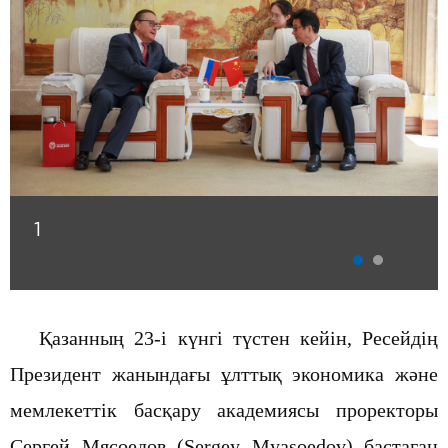
1
Қазанның 23-і күнгі түстен кейін, Ресейдің
Президент жанындағы ұлттық экономика және
мемлекеттік басқару академиясы проректоры
Сергей Мясоедов
(Sergey Myasoedov) бастаған