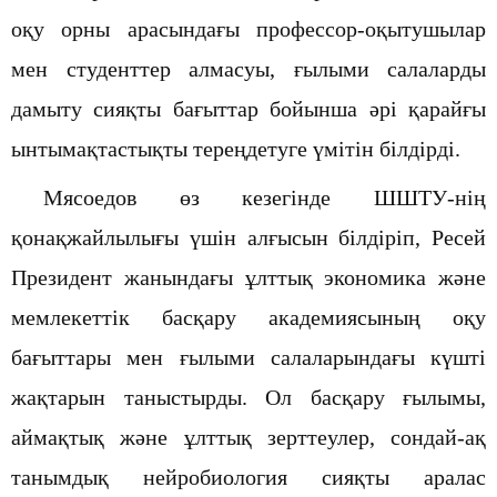
оқу орны арасындағы профессор-оқытушылар
мен студенттер алмасуы, ғылыми салаларды
дамыту сияқты бағыттар бойынша әрі қарайғы
ынтымақтастықты тереңдетуге үмітін білдірді.
Мясоедов
өз кезегінде ШШТУ-нің
қонақжайлылығы үшін алғысын білдіріп, Ресей
Президент жанындағы ұлттық экономика және
мемлекеттік басқару академиясының оқу
бағыттары мен ғылыми салаларындағы күшті
жақтарын таныстырды. Ол басқару ғылымы,
аймақтық және ұлттық зерттеулер, сондай-ақ
танымдық нейробиология сияқты аралас