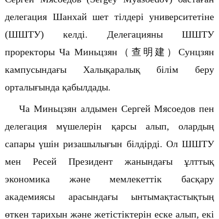
делегация Шанхай шет тілдері университетіне
(ШШТУ) келді. Делегацияны ШШТУ
проректоры
Ча Миньцзян
（查明建）
Сунцзян
кампусындағы Халықаралық білім беру
орталығында қабылдады.
Ча Миньцзян
алдымен Сергей
Мясоедов
пен
делегация мүшелерін қарсы алып, олардың
сапары үшін ризашылығын білдірді. Ол ШШТУ
мен Ресей Президент жанындағы ұлттық
экономика және мемлекеттік басқару
академиясы арасындағы ынтымақтастықтың
өткен тарихын және жетістіктерін еске алып, екі