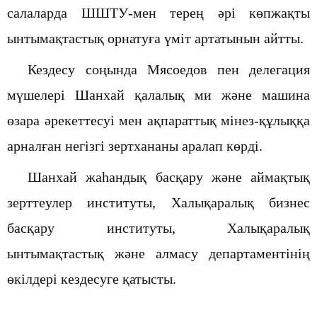
салаларда ШШТУ-мен терең әрі көпжақты
ынтымақтастық орнатуға үміт артатынын айтты.
Кездесу соңында
Мясоедов
пен делегация
мүшелері Шанхай қалалық ми және машина
өзара әрекеттесуі мен ақпараттық мінез-құлыққа
арналған негізгі зертхананы аралап көрді.
Шанхай жаһандық басқару және аймақтық
зерттеулер институты, Халықаралық бизнес
басқару институты, Халықаралық
ынтымақтастық және алмасу департаментінің
өкілдері кездесуге қатысты.